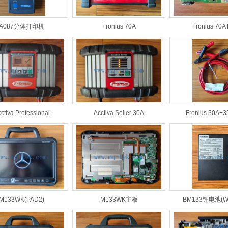
A087分体打印机
Fronius 70A
Fronius 70A
ctiva Professional
Acctiva Seller 30A
Fronius 30A
M133WK(PAD2)
M133WK主板
BM133锂电池(Wi