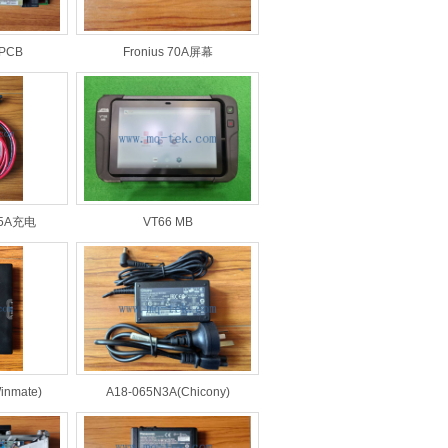
 PCB
Fronius 70A屏幕
+35A充电
VT66 MB
nmate)
A18-065N3A(Chicony)