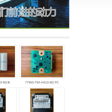
10-M2本
77960-T9A-H410-M2 PC