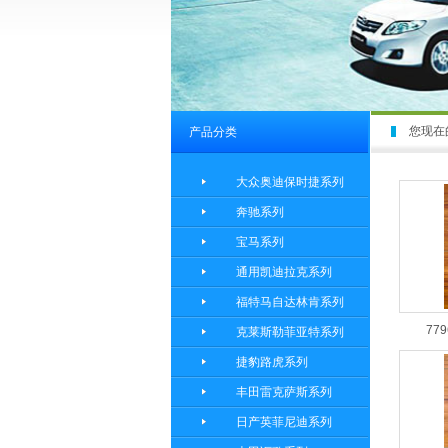
您现在
产品分类
大众奥迪保时捷系列
奔驰系列
宝马系列
通用凯迪拉克系列
福特马自达林肯系列
779
克莱斯勒菲亚特系列
捷豹路虎系列
丰田雷克萨斯系列
日产英菲尼迪系列