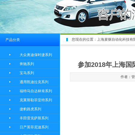
您现在的位置：
上海麦驱自动化科技有
产品分类
大众奥迪保时捷系列
参加2018年上海
奔驰系列
宝马系列
作者：管理
通用凯迪拉克系列
福特马自达林肯系列
克莱斯勒菲亚特系列
捷豹路虎系列
丰田雷克萨斯系列
日产英菲尼迪系列